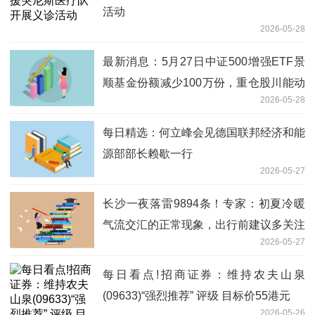
活动
2026-05-28
最新消息：5月27日中证500增强ETF景
顺基金份额减少100万份，重仓股川能动
2026-05-28
力、贵阳银行、梅花生物
每日精选：何立峰会见德国联邦经济和能
源部部长赖歇一行
2026-05-27
长沙一夜落雷9894条！专家：初夏冷暖
气流交汇的正常现象，出行前建议多关注
2026-05-27
预报
每日看点!招商证券：维持农夫山泉
(09633)“强烈推荐” 评级 目标价55港元
2026-05-26