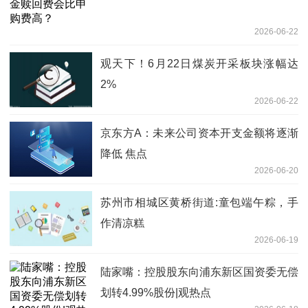
2026-06-22
观天下！6月22日煤炭开采板块涨幅达
2%
2026-06-22
京东方A：未来公司资本开支金额将逐渐
降低 焦点
2026-06-20
苏州市相城区黄桥街道:童包端午粽，手
作清凉糕
2026-06-19
陆家嘴：控股股东向浦东新区国资委无偿
划转4.99%股份|观热点