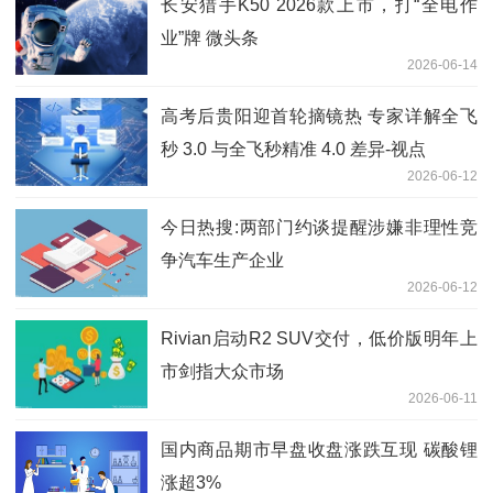
长安猎手K50 2026款上市，打“全电作
业”牌 微头条
2026-06-14
高考后贵阳迎首轮摘镜热 专家详解全飞
秒 3.0 与全飞秒精准 4.0 差异-视点
2026-06-12
今日热搜:两部门约谈提醒涉嫌非理性竞
争汽车生产企业
2026-06-12
Rivian启动R2 SUV交付，低价版明年上
市剑指大众市场
2026-06-11
国内商品期市早盘收盘涨跌互现 碳酸锂
涨超3%