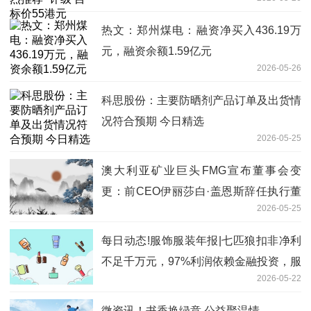
热文：郑州煤电：融资净买入436.19万
元，融资余额1.59亿元
2026-05-26
科思股份：主要防晒剂产品订单及出货情
况符合预期 今日精选
2026-05-25
澳大利亚矿业巨头FMG宣布董事会变
更：前CEO伊丽莎白·盖恩斯辞任执行董
2026-05-25
事
每日动态!服饰服装年报|七匹狼扣非净利
不足千万元，97%利润依赖金融投资，服
2026-05-22
装主业空心化
微资讯！书香换绿意 公益聚温情