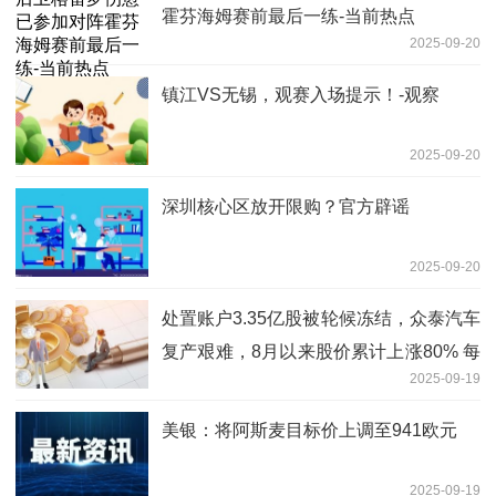
霍芬海姆赛前最后一练-当前热点
2025-09-20
镇江VS无锡，观赛入场提示！-观察
2025-09-20
深圳核心区放开限购？官方辟谣
2025-09-20
处置账户3.35亿股被轮候冻结，众泰汽车
复产艰难，8月以来股价累计上涨80% 每
2025-09-19
日报道
美银：将阿斯麦目标价上调至941欧元
2025-09-19