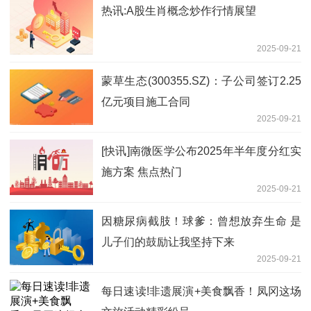
热讯:A股生肖概念炒作行情展望
2025-09-21
蒙草生态(300355.SZ)：子公司签订2.25
亿元项目施工合同
2025-09-21
[快讯]南微医学公布2025年半年度分红实
施方案 焦点热门
2025-09-21
因糖尿病截肢！球爹：曾想放弃生命 是
儿子们的鼓励让我坚持下来
2025-09-21
每日速读!非遗展演+美食飘香！凤冈这场