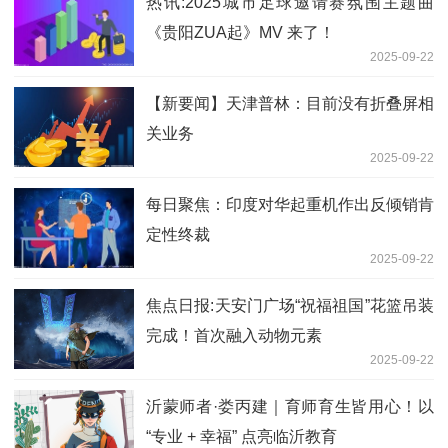
热讯:2025城市足球邀请赛氛围主题曲
《贵阳ZUA起》MV 来了！
2025-09-22
【新要闻】天津普林：目前没有折叠屏相
关业务
2025-09-22
每日聚焦：印度对华起重机作出反倾销肯
定性终裁
2025-09-22
焦点日报:天安门广场“祝福祖国”花篮吊装
完成！首次融入动物元素
2025-09-22
沂蒙师者·娄丙建｜育师育生皆用心！以
“专业 + 幸福” 点亮临沂教育