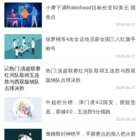
小摩下调Robinhood目标价至92美元 观
焦点
2026-04-27
徐梦桃等4名女运动员获全国三八红旗手
称号
2026-04-27
热门:滇超联赛红河队取得五连胜与西双
版纳队点球决胜
2026-04-27
中超积分榜，津门虎4:2国安，摆脱垫
底，蓉城4:0，五连胜5分领跑
2026-04-26
詹姆斯封神绝平，手握赛点的湖人把火箭