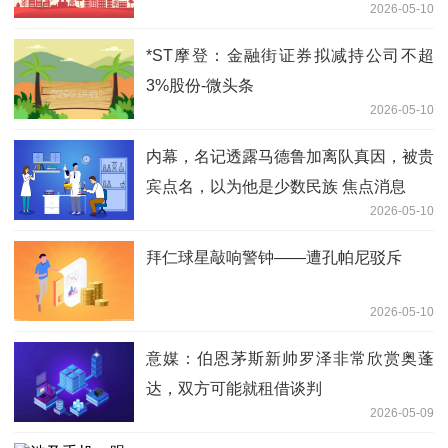
2026-05-10
能机械装备
*ST摩登：金融街证券拟减持公司不超
3%股份-微头条
2026-05-10
内幕，名记透露马德鲁加离队真因，被贵
宾点名，以为他是少数民族 焦点消息
2026-05-10
拜仁球星敲响警钟——遭孔帕尼驳斥
2026-05-10
意媒：伯恩茅斯新帅罗泽非常欣赏奥蓬
达，双方可能就租借谈判
2026-05-09