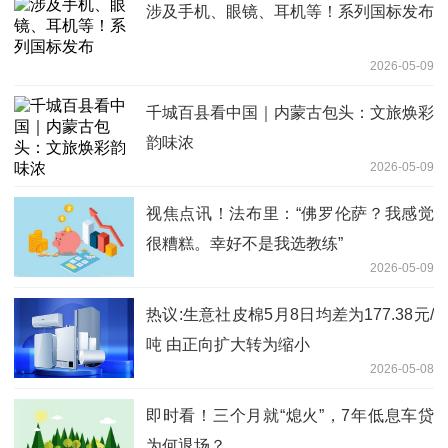
涉及手机、眼镜、耳机等！系列国标发布
2026-05-09
千城百县看中国｜内蒙古包头：文旅焕彩
韵味浓
2026-05-09
视焦点讯！法布里：“佛罗伦萨？我感觉
很糟糕。幸好不是我选教练”
2026-05-09
热议:生意社皮棉5月8日均差为177.38元/
吨 由正向扩大转为缩小
2026-05-08
即时看！三个月就“熄火”，7年低息车贷
为何退场？