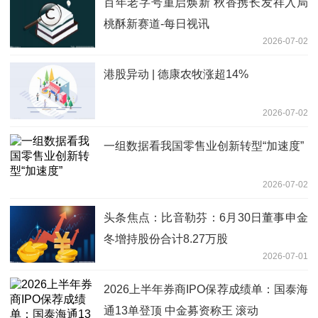
百年老字号重启焕新 秋香携长发祥入局
桃酥新赛道-每日视讯
2026-07-02
港股异动 | 德康农牧涨超14%
2026-07-02
一组数据看我国零售业创新转型“加速度”
2026-07-02
头条焦点：比音勒芬：6月30日董事申金
冬增持股份合计8.27万股
2026-07-01
2026上半年券商IPO保荐成绩单：国泰海
通13单登顶 中金募资称王 滚动