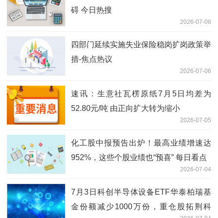
碍 今日热搜
2026-07-06
四部门延续实施失业保险稳岗扩岗政策举
措-焦点热议
2026-07-06
速讯：生意社瓦楞原纸7月5日均差为
52.80元/吨 由正向扩大转为缩小
2026-07-05
化工股中报预告出炉！最高业绩增速达
952%，这些个股业绩也“预喜” 每日看点
2026-07-04
7月3日科创半导体设备ETF华泰柏瑞基
金份额减少1000万份，重仓股拓荆科