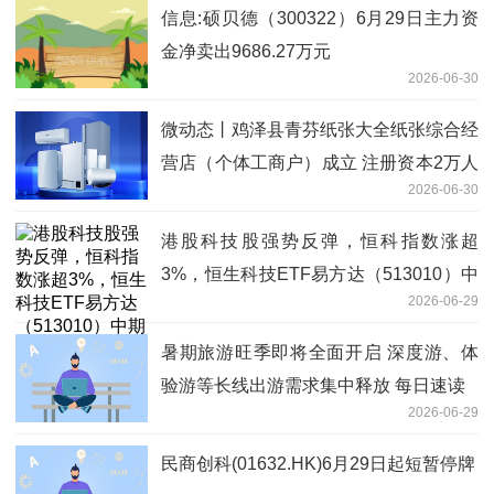
信息:硕贝德（300322）6月29日主力资
金净卖出9686.27万元
2026-06-30
微动态丨鸡泽县青芬纸张大全纸张综合经
营店（个体工商户）成立 注册资本2万人
2026-06-30
民币
港股科技股强势反弹，恒科指数涨超
3%，恒生科技ETF易方达（513010）中
2026-06-29
期配置价值显现
暑期旅游旺季即将全面开启 深度游、体
验游等长线出游需求集中释放 每日速读
2026-06-29
民商创科(01632.HK)6月29日起短暂停牌