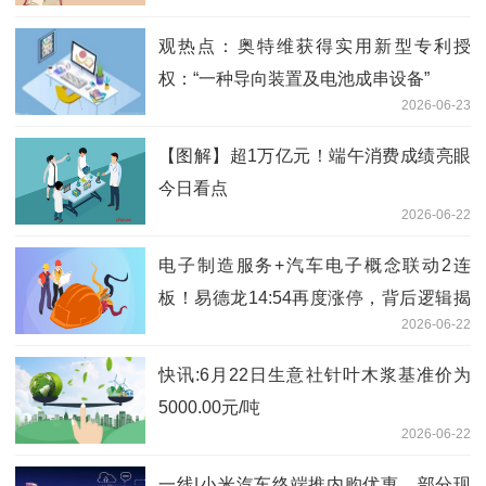
观热点：奥特维获得实用新型专利授
权：“一种导向装置及电池成串设备”
2026-06-23
【图解】超1万亿元！端午消费成绩亮眼
今日看点
2026-06-22
电子制造服务+汽车电子概念联动2连
板！易德龙14:54再度涨停，背后逻辑揭
2026-06-22
晓|快播
快讯:6月22日生意社针叶木浆基准价为
5000.00元/吨
2026-06-22
一线|小米汽车终端推内购优惠，部分现