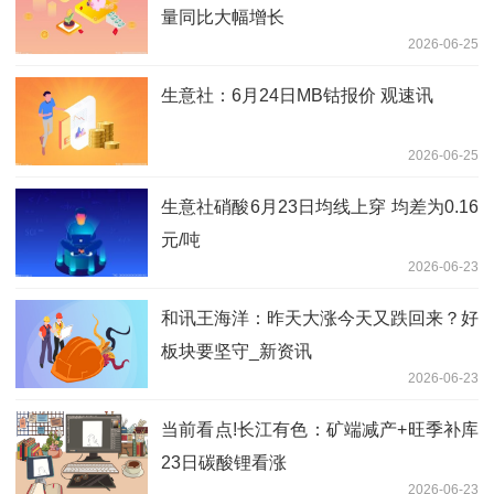
量同比大幅增长
2026-06-25
生意社：6月24日MB钴报价 观速讯
2026-06-25
生意社硝酸6月23日均线上穿 均差为0.16
元/吨
2026-06-23
和讯王海洋：昨天大涨今天又跌回来？好
板块要坚守_新资讯
2026-06-23
当前看点!长江有色：矿端减产+旺季补库
23日碳酸锂看涨
2026-06-23