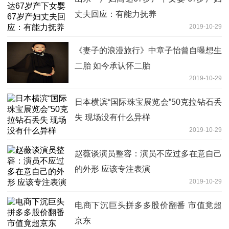
丈夫回应：有能力抚养
2019-10-29
《妻子的浪漫旅行》中章子怡曾自曝想生
二胎 如今承认怀二胎
2019-10-29
日本横滨“国际珠宝展览会”50克拉钻石丢
失 现场没有什么异样
2019-10-29
赵薇谈演员整容：演员不应过多在意自己
的外形 应该专注表演
2019-10-29
电商下沉巨头拼多多股价翻番 市值竟超
京东