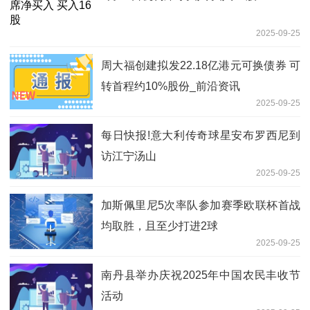
2025-09-25
周大福创建拟发22.18亿港元可换债券 可
转首程约10%股份_前沿资讯
2025-09-25
每日快报!意大利传奇球星安布罗西尼到
访江宁汤山
2025-09-25
加斯佩里尼5次率队参加赛季欧联杯首战
均取胜，且至少打进2球
2025-09-25
南丹县举办庆祝2025年中国农民丰收节
活动