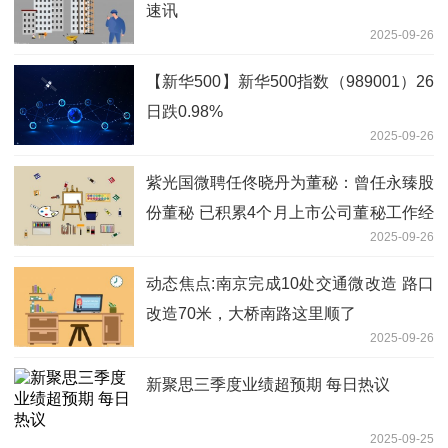
速讯
2025-09-26
【新华500】新华500指数（989001）26
日跌0.98%
2025-09-26
紫光国微聘任佟晓丹为董秘：曾任永臻股
份董秘 已积累4个月上市公司董秘工作经
2025-09-26
验 热文
动态焦点:南京完成10处交通微改造 路口
改造70米，大桥南路这里顺了
2025-09-26
新聚思三季度业绩超预期 每日热议
2025-09-25