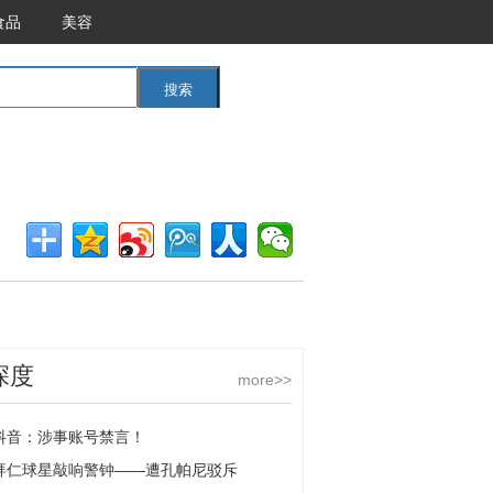
食品
美容
搜索
<<返回首页
深度
more>>
抖音：涉事账号禁言！
拜仁球星敲响警钟——遭孔帕尼驳斥