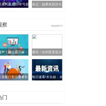
灵康药业2025年亏损1.93亿 董事长陶灵萍薪酬66万
名记：如果米切尔今夏进入交易市场，火箭将积极
观察
more>>
嘘声？赫拉芬贝赫：我们不应遭受这样的对待，我们需要支持
通讯！比利亚雷亚尔：西甲保级判官，迎战马洛卡…
江苏银行新任董事长袁军谈息差趋势：行业普遍承压，江苏银行同样面临
每日速看!木头姐：未来6至9个月通胀数据大概率
热门