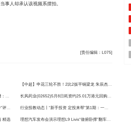
，当事人却承认该视频系摆拍。
[责任编辑：L075]
【中超】申花三轮不胜！2比2扳平铜梁龙 朱辰杰双响
湖人坏消息，东契奇伤情更新！医学专家吐槽：这么有钱应高定治疗-每日简讯
长风药业(02652)5月8日耗资约25.01万港元回购1.15万股
国泰海通证券：首予蓝月亮集团(06993)“增持”评级 目标价3.63港元
行业投教动态丨“新手投资 定投来帮”第1期：一买就跌？神秘系统教我基金定投 热消息
 精选
理想汽车发布会演示理想L9 Livis“做俯卧撑”翻车，高管致歉：有点遗憾，直播的时候补上了