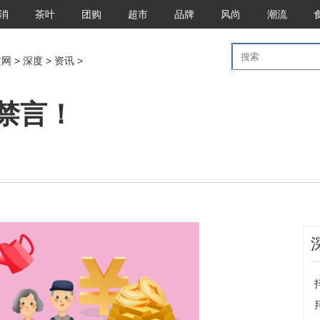
消
茶叶
团购
超市
品牌
风尚
潮流
文网
>
深度
>
资讯
>
禁言！