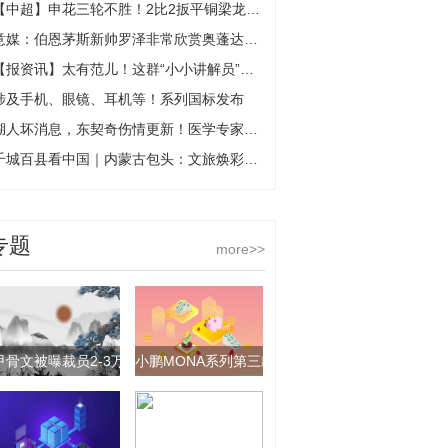
【中超】申花三轮不胜！2比2扳平铜梁龙 朱辰杰双响
意媒：伯恩茅斯新帅罗泽非常欣赏奥蓬达，双方可能就租借谈判
【报资讯】太有范儿！这群“小小讲解员”惊艳乌兰察布市博物馆
涉及手机、眼镜、耳机等！系列国标发布
湖人坏消息，东契奇伤情更新！医学专家吐槽：这么有钱应高定治疗-每日简讯
千城百县看中国｜内蒙古包头：文旅焕彩韵味浓
专题
more>>
甲骨文被曝裁员2-3万人，并拒绝向员工提供更高遣散费-今日热讯
小鹏MONA系列第三款新车L05申报：溜背SUV