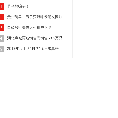
嚣张的骗子！
电信诈骗黑手伸向线上新学期
贵州凯里一男子买野味发朋友圈炫耀被行政拘留
自如房租涨幅大引租户不满
二房东”吃相真难看！
湖北麻城两名销售商销售59.5万只伪劣口罩牟暴利被警方抓获
2019年度十大“科学”流言求真榜
你曾中枪几个？