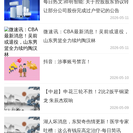
每日热文:祥明智能: 关于控股股东协议转
让部分公司股份完成过户登记的公告
2026-05-11
微速讯：CBA最新消息！吴前或退役，
山东男篮全力续约陶汉林
2026-05-11
抖音：涉事账号禁言！
2026-05-10
【中超】申花三轮不胜！2比2扳平铜梁
龙 朱辰杰双响
2026-05-09
湖人坏消息，东契奇伤情更新！医学专家
吐槽：这么有钱应高定治疗-每日简讯