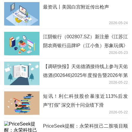
最资讯丨美国白宫附近传出枪声
2026-05-24
江阴银行（002807.SZ）新注册《江苏江
阴农商银行品牌IP（江小鱼）形象玩偶》
2026-05-23
等3个美术作品的著作权
【调研快报】天佑德酒接待线上参与天佑
德酒(002646)2025年度报告暨2026年第
2026-05-22
一季度报告业绩说明会的全体投资者调研
短讯！利仁科技股价暴涨近113%后发
声“打假” 深交所十问业绩下滑
2026-05-22
PriceSeek提醒：永荣科技己二胺项目顺