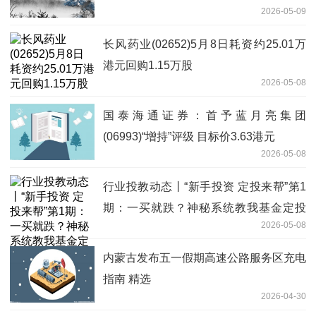
2026-05-09
长风药业(02652)5月8日耗资约25.01万
港元回购1.15万股
2026-05-08
国泰海通证券：首予蓝月亮集团
(06993)“增持”评级 目标价3.63港元
2026-05-08
行业投教动态丨“新手投资 定投来帮”第1
期：一买就跌？神秘系统教我基金定投
2026-05-08
热消息
内蒙古发布五一假期高速公路服务区充电
指南 精选
2026-04-30