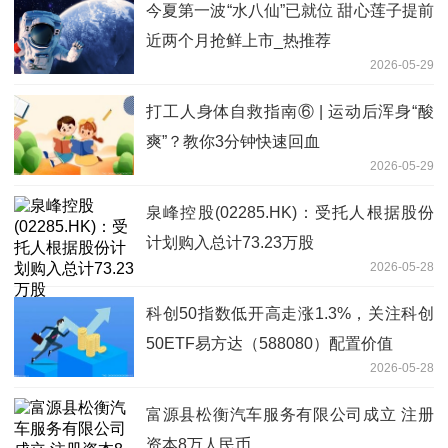
今夏第一波“水八仙”已就位 甜心莲子提前
近两个月抢鲜上市_热推荐
2026-05-29
打工人身体自救指南⑥ | 运动后浑身“酸
爽”？教你3分钟快速回血
2026-05-29
泉峰控股(02285.HK)：受托人根据股份
计划购入总计73.23万股
2026-05-28
科创50指数低开高走涨1.3%，关注科创
50ETF易方达（588080）配置价值
2026-05-28
富源县松衡汽车服务有限公司成立 注册
资本8万人民币