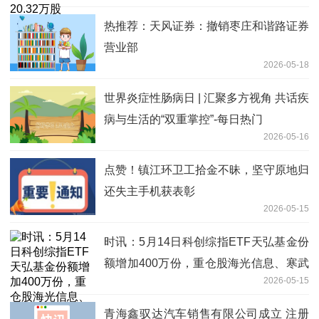
热推荐：天风证券：撤销枣庄和谐路证券
营业部
2026-05-18
世界炎症性肠病日 | 汇聚多方视角 共话疾
病与生活的“双重掌控”-每日热门
2026-05-16
点赞！镇江环卫工拾金不昧，坚守原地归
还失主手机获表彰
2026-05-15
时讯：5月14日科创综指ETF天弘基金份
额增加400万份，重仓股海光信息、寒武
2026-05-15
纪、摩尔线程
青海鑫驭达汽车销售有限公司成立 注册