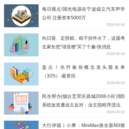
每日视点!国光电器在宁波成立汽车声学
公司 注册资本5000万
2026-06-04
向日葵、定胜糕、粽子挂件火了，这届考
生家长把“谐音梗”买了个遍-快消息
2026-06-04
盘点！光纤板块概念龙头股名单
（3/25）-最资讯
2026-06-03
民生帮办|烟台芝罘区鼎城2008小区消防
系统改造遭业主反对：业主指程序违法、
2026-06-02
资金不当，街道称系应急维修且手续齐全
看点
大行评级丨小摩：MiniMax推全新M3模