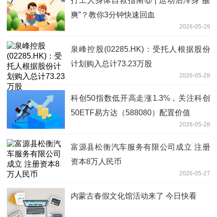
打工人身体自救指南⑥ | 运动后浑身“酸
爽”？教你3分钟快速回血
2026-05-29
泉峰控股(02285.HK)：受托人根据股份
计划购入总计73.23万股
2026-05-28
科创50指数低开高走涨1.3%，关注科创
50ETF易方达（588080）配置价值
2026-05-28
富源县松衡汽车服务有限公司成立 注册
资本8万人民币
2026-05-27
内蒙古春假文化馆活动来了 今日快看