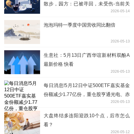
散步，园方：已被寻回，未受伤-当前关
2026-05-14
注
泡泡玛特一季度中国营收同比翻倍
2026-05-13
生意社：5月13日广西华谊新材料双酚A
最新价格 快看
2026-05-13
每日消息!5月12日中证500ETF嘉实基金
份额减少1.77亿份，重仓股亨通光电、赤
2026-05-13
峰黄金、佰维存储
大盘终结多连阳迎跌10个点，后市怎么
看？
2026-05-12