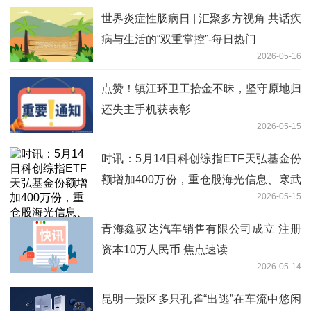
世界炎症性肠病日 | 汇聚多方视角 共话疾
病与生活的“双重掌控”-每日热门
2026-05-16
点赞！镇江环卫工拾金不昧，坚守原地归
还失主手机获表彰
2026-05-15
时讯：5月14日科创综指ETF天弘基金份
额增加400万份，重仓股海光信息、寒武
2026-05-15
纪、摩尔线程
青海鑫驭达汽车销售有限公司成立 注册
资本10万人民币 焦点速读
2026-05-14
昆明一景区多只孔雀“出逃”在车流中悠闲