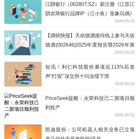
江阴银行（002807.SZ）新注册《江苏江
阴农商银行品牌IP（江小鱼）形象玩偶》
2026-05-23
等3个美术作品的著作权
【调研快报】天佑德酒接待线上参与天佑
德酒(002646)2025年度报告暨2026年第
2026-05-22
一季度报告业绩说明会的全体投资者调研
短讯！利仁科技股价暴涨近113%后发
声“打假” 深交所十问业绩下滑
2026-05-22
PriceSeek提醒：永荣科技己二胺项目顺
利投产
2026-05-21
凯迪股份：公司机器人相关业务已立项
产品仍处于开发阶段|讯息