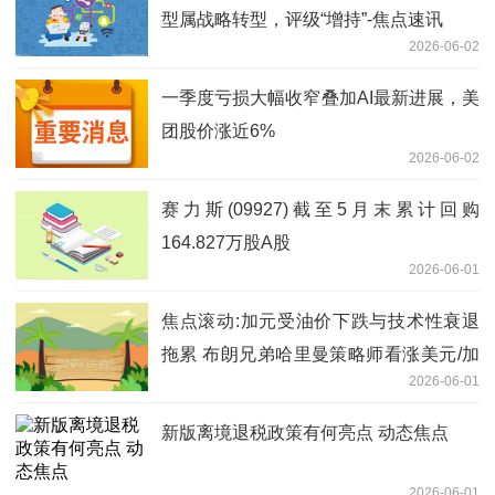
型属战略转型，评级“增持”-焦点速讯
2026-06-02
一季度亏损大幅收窄叠加AI最新进展，美
团股价涨近6%
2026-06-02
赛力斯(09927)截至5月末累计回购
164.827万股A股
2026-06-01
焦点滚动:加元受油价下跌与技术性衰退
拖累 布朗兄弟哈里曼策略师看涨美元/加
2026-06-01
元至1.3930
新版离境退税政策有何亮点 动态焦点
2026-06-01