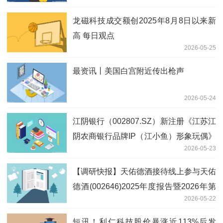
龙磁科技成交额创2025年8月8日以来新
高 每日观点
2026-05-25
最资讯丨美国白宫附近传出枪声
2026-05-24
江阴银行（002807.SZ）新注册《江苏江
阴农商银行品牌IP（江小鱼）形象玩偶》
2026-05-23
等3个美术作品的著作权
【调研快报】天佑德酒接待线上参与天佑
德酒(002646)2025年度报告暨2026年第
2026-05-22
一季度报告业绩说明会的全体投资者调研
短讯！利仁科技股价暴涨近113%后发