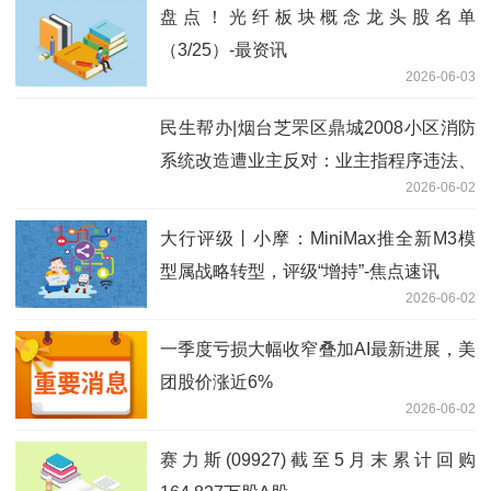
盘点！光纤板块概念龙头股名单
（3/25）-最资讯
2026-06-03
民生帮办|烟台芝罘区鼎城2008小区消防
系统改造遭业主反对：业主指程序违法、
2026-06-02
资金不当，街道称系应急维修且手续齐全
看点
大行评级丨小摩：MiniMax推全新M3模
型属战略转型，评级“增持”-焦点速讯
2026-06-02
一季度亏损大幅收窄叠加AI最新进展，美
团股价涨近6%
2026-06-02
赛力斯(09927)截至5月末累计回购