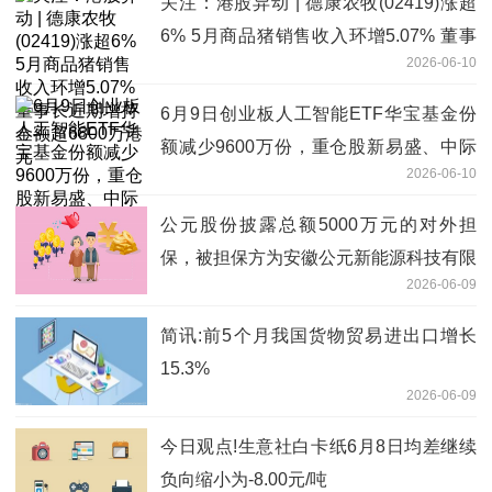
关注：港股异动 | 德康农牧(02419)涨超
6% 5月商品猪销售收入环增5.07% 董事
2026-06-10
长近期增持金额超6800万港元
6月9日创业板人工智能ETF华宝基金份
额减少9600万份，重仓股新易盛、中际
2026-06-10
旭创、天孚通信-天天资讯
公元股份披露总额5000万元的对外担
保，被担保方为安徽公元新能源科技有限
2026-06-09
公司|时讯
简讯:前5个月我国货物贸易进出口增长
15.3%
2026-06-09
今日观点!生意社白卡纸6月8日均差继续
负向缩小为-8.00元/吨