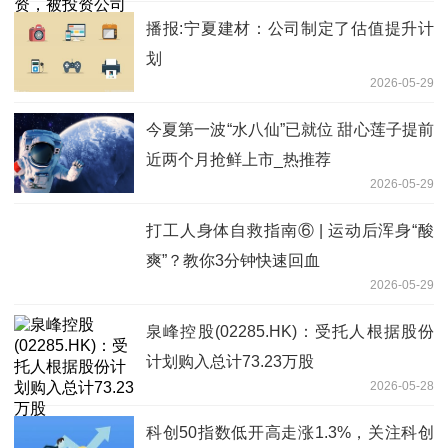
播报:宁夏建材：公司制定了估值提升计
划
2026-05-29
今夏第一波“水八仙”已就位 甜心莲子提前
近两个月抢鲜上市_热推荐
2026-05-29
打工人身体自救指南⑥ | 运动后浑身“酸
爽”？教你3分钟快速回血
2026-05-29
泉峰控股(02285.HK)：受托人根据股份
计划购入总计73.23万股
2026-05-28
科创50指数低开高走涨1.3%，关注科创