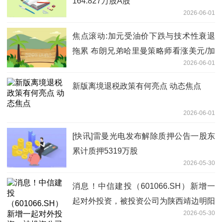
164.827万股A股
2026-06-01
焦点滚动:加元受油价下跌与技术性衰退
拖累 布朗兄弟哈里曼策略师看涨美元/加
2026-06-01
元至1.3930
新版离境退税政策有何亮点 动态焦点
2026-06-01
[快讯]雷曼光电发布解除质押公告一股东
累计质押5319万股
2026-05-30
消息！中信建投（601066.SH）新增一
起对外投资，被投资公司为陕西靖边明阳
2026-05-30
新能源发电有限公司