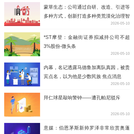
蒙草生态：公司通过自研、改造、引进等
多种方式，创新打造多种类荒漠化治理智
2026-05-10
能机械装备
*ST摩登：金融街证券拟减持公司不超
3%股份-微头条
2026-05-10
内幕，名记透露马德鲁加离队真因，被贵
宾点名，以为他是少数民族 焦点消息
2026-05-10
拜仁球星敲响警钟——遭孔帕尼驳斥
2026-05-10
意媒：伯恩茅斯新帅罗泽非常欣赏奥蓬