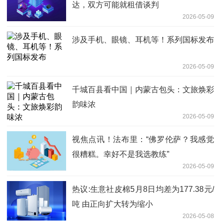
达，双方可能就租借谈判
2026-05-09
涉及手机、眼镜、耳机等！系列国标发布
2026-05-09
千城百县看中国｜内蒙古包头：文旅焕彩
韵味浓
2026-05-09
视焦点讯！法布里：“佛罗伦萨？我感觉
很糟糕。幸好不是我选教练”
2026-05-09
热议:生意社皮棉5月8日均差为177.38元/
吨 由正向扩大转为缩小
2026-05-08