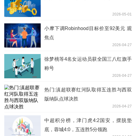
2026-05-01
小摩下调Robinhood目标价至92美元 观
焦点
2026-04-27
徐梦桃等4名女运动员获全国三八红旗手
称号
2026-04-27
热门:滇超联赛红河队取得五连胜与西双
版纳队点球决胜
2026-04-27
中超积分榜，津门虎4:2国安，摆脱垫
底，蓉城4:0，五连胜5分领跑