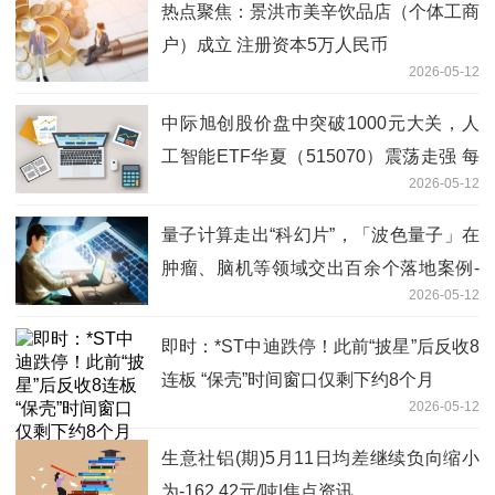
热点聚焦：景洪市美辛饮品店（个体工商
户）成立 注册资本5万人民币
2026-05-12
中际旭创股价盘中突破1000元大关，人
工智能ETF华夏（515070）震荡走强 每
2026-05-12
日焦点
量子计算走出“科幻片”，「波色量子」在
肿瘤、脑机等领域交出百余个落地案例-
2026-05-12
焦点快看
即时：*ST中迪跌停！此前“披星”后反收8
连板 “保壳”时间窗口仅剩下约8个月
2026-05-12
生意社铝(期)5月11日均差继续负向缩小
为-162.42元/吨|焦点资讯