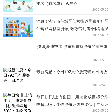
排名（附名单）-观热点
2026-05-16
消息！济宁市任城区仙营街道吴泰闸社区
仙营路网格室开展“致敬劳动者•网格送温
2026-05-15
情”志愿服务活动
[快讯]基康技术:股东拟减持股份的预披露
2026-05-15
最新消息：今日792只个股突破五日均线
2026-05-15
每日快讯!上汽集团、康龙化成目标价涨
幅超50%；生物股份评级被调低｜券商评
2026-05-15