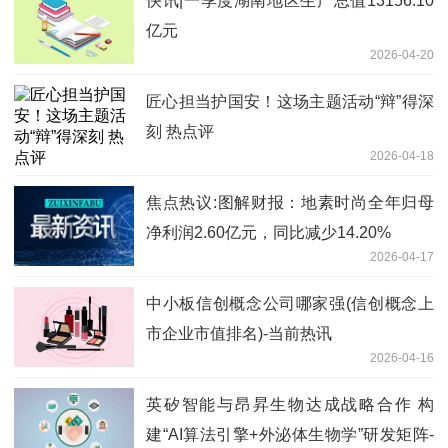
快讯|一季度湖南地区生产总值13156.10
亿元
2026-04-20
匠心担当护国安！这场主题活动“辩”得深
刻 热点评
2026-04-18
焦点热议:图解财报：地素时尚全年归母
净利润2.60亿元，同比减少14.20%
2026-04-17
中小板信创概念公司哪家强(信创概念上
市企业市值排名)-当前热讯
2026-04-16
英矽智能与昂昇生物达成战略合作 构
建“AI算法引擎+外泌体生物学”研发矩阵-