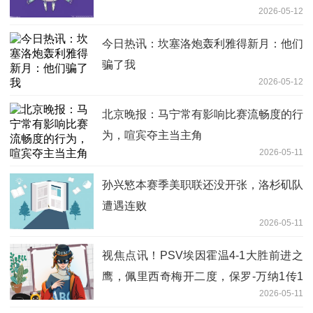
2026-05-12
今日热讯：坎塞洛炮轰利雅得新月：他们
骗了我
2026-05-12
北京晚报：马宁常有影响比赛流畅度的行
为，喧宾夺主当主角
2026-05-11
孙兴慜本赛季美职联还没开张，洛杉矶队
遭遇连败
2026-05-11
视焦点讯！PSV埃因霍温4-1大胜前进之
鹰，佩里西奇梅开二度，保罗-万纳1传1
2026-05-11
射