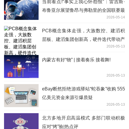
当前看点!“事实上我心怀怨恨”：雷吉斯·
布鲁亚尔展望鲁昂与弗勒里的全国联赛最
2026-05-14
后一战
PCB概念集体走强，大族数控、建滔积
层板、建滔集团创新高，硬件迭代带动产
2026-05-13
品增量需求-今日观点
内蒙古有好“物” | 接着奏乐 接着舞!
2026-05-13
eBay断然拒绝游戏驿站“蛇吞象”收购 555
亿美元资金来源引爆质疑
2026-05-13
北方多地开启高温模式 多部门联动积极
应对“烤”验|热点评