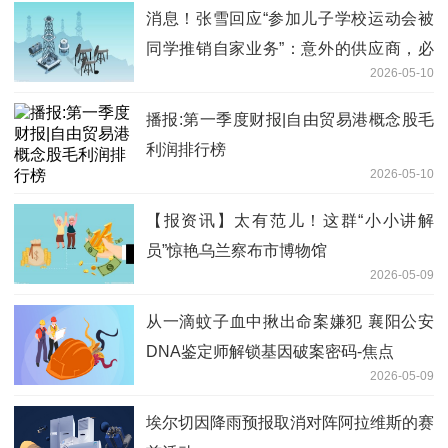
消息！张雪回应“参加儿子学校运动会被
同学推销自家业务”：意外的供应商，必
2026-05-10
须安排去考察
播报:第一季度财报|自由贸易港概念股毛
利润排行榜
2026-05-10
【报资讯】太有范儿！这群“小小讲解
员”惊艳乌兰察布市博物馆
2026-05-09
从一滴蚊子血中揪出命案嫌犯 襄阳公安
DNA鉴定师解锁基因破案密码-焦点
2026-05-09
埃尔切因降雨预报取消对阵阿拉维斯的赛