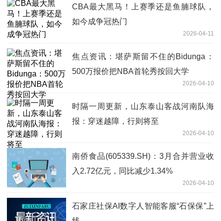
CBA最大黑马！上赛季还是鱼腩球队，
如今成争冠热门
2026-04-11
焦点资讯：堪萨斯留不住的Bidunga：
500万报价把NBA首轮秀按回大学
2026-04-10
时隔一周更新，山东泰山客战河南队海
报：穿迷越障，行则将至
2026-04-10
南侨食品(605339.SH)：3月合并营业收
入2.72亿元，同比减少1.34%
2026-04-10
石家庄社保AI数字人智能客服“石保保”上
线