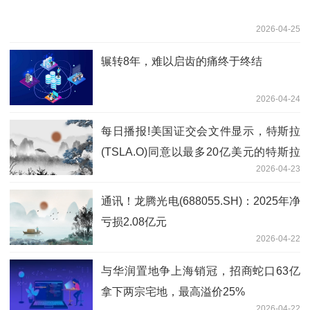
2026-04-25
辗转8年，难以启齿的痛终于终结
2026-04-24
每日播报!美国证交会文件显示，特斯拉
(TSLA.O)同意以最多20亿美元的特斯拉
2026-04-23
普通股及股权激励收购一家人工智能硬件
公司。
通讯！龙腾光电(688055.SH)：2025年净
亏损2.08亿元
2026-04-22
与华润置地争上海销冠，招商蛇口63亿
拿下两宗宅地，最高溢价25%
2026-04-22