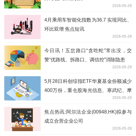
2026-05-29
4月乘用车智能化指数为36.7 实现同比、
环比双增 焦点短讯
2026-05-29
今日讯！五岔路口“贪吃蛇”常出没，交
警“优路线、拆路口、调信控”消除隐患
2026-05-29
5月28日科创综指ETF华夏基金份额减少
400万份，重仓股海光信息、寒武纪、摩
2026-05-29
尔线程 每日精选
焦点热讯:阿尔法企业(00948.HK)拟参与
成立合营企业公司
2026-05-28