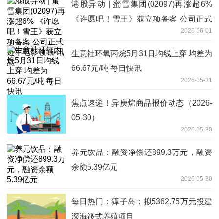
港股异动 | 蜜雪集团(02097)再涨超6%
《许愿吧！雪王》获立项备案 公司正式
2026-06-01
进军电影领域-讯息
生意社环氧丙烷5月31日均线上穿 均差为
66.67元/吨 每日快讯
2026-05-31
焦点速递！异庚烷商品报价动态（2026-
05-30）
2026-05-30
养元饮品：融资净偿还899.3万元，融资
余额5.39亿元
2026-05-30
每日热门：獐子岛：拟5362.75万元投建
深海筏式养殖项目