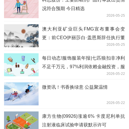
况符合预期 今日精选
2026-05-25
澳大利亚矿业巨头FMG宣布董事会变
更：前CEO伊丽莎白·盖恩斯辞任执行董
2026-05-25
事
每日动态!服饰服装年报|七匹狼扣非净利
不足千万元，97%利润依赖金融投资，服
2026-05-22
装主业空心化
微资讯！书香换绿意 公益聚温情
2026-05-22
康方生物(09926)涨逾6% 卡度尼利单抗
注射液临床试验申请获默示许可