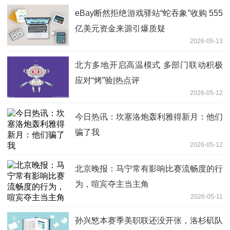
eBay断然拒绝游戏驿站“蛇吞象”收购 555
亿美元资金来源引爆质疑
2026-05-13
北方多地开启高温模式 多部门联动积极
应对“烤”验|热点评
2026-05-12
今日热讯：坎塞洛炮轰利雅得新月：他们
骗了我
2026-05-12
北京晚报：马宁常有影响比赛流畅度的行
为，喧宾夺主当主角
2026-05-11
孙兴慜本赛季美职联还没开张，洛杉矶队