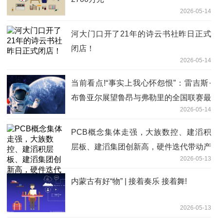
2026-05-14
河大门口开了21年的诗云书社昨日正式
闭店！
2026-05-14
当前看点!“事实上我心怀怨恨”：雷吉斯·
布鲁亚尔展望鲁昂与弗勒里的全国联赛最
2026-05-14
后一战
PCB概念集体走强，大族数控、建滔积
层板、建滔集团创新高，硬件迭代带动产
2026-05-13
品增量需求-今日观点
内蒙古有好“物” | 接着奏乐 接着舞!
2026-05-13