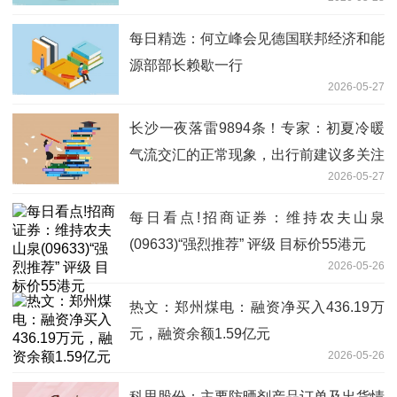
力、贵阳银行、梅花生物
每日精选：何立峰会见德国联邦经济和能
源部部长赖歇一行
2026-05-27
长沙一夜落雷9894条！专家：初夏冷暖
气流交汇的正常现象，出行前建议多关注
2026-05-27
预报
每日看点!招商证券：维持农夫山泉
(09633)“强烈推荐” 评级 目标价55港元
2026-05-26
热文：郑州煤电：融资净买入436.19万
元，融资余额1.59亿元
2026-05-26
科思股份：主要防晒剂产品订单及出货情