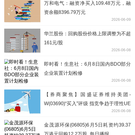
万和电气：融资净买入109.48万元，融
资余额8396.79万元
2026-06-09
华兰股份：回购股份价格上限调整为不超
161元/股
2026-06-08
即时看！生意社：6月8日国内BDO部分
企业装置计划检修
2026-06-08
【券商聚焦】国盛证券维持美团-
W(03690)“买入”评级 指竞争趋于理性UE
2026-06-08
将改善 焦点短讯
金茂源环保(06805)6月5日耗资约39.37
万港元回购12.2万股_每日播报