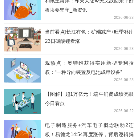
和讯王海洋：昨天大涨今天又跌回来？好
板块要坚守_新资讯
2026-06-23
当前看点!长江有色：矿端减产+旺季补库
23日碳酸锂看涨
2026-06-23
观热点：奥特维获得实用新型专利授
权：“一种导向装置及电池成串设备”
2026-06-23
【图解】超1万亿元！端午消费成绩亮眼
今日看点
2026-06-22
电子制造服务+汽车电子概念联动2连
板！易德龙14:54再度涨停，背后逻辑揭