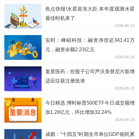
焦点快报!水星迎东大距 本年度观测水星
最佳时机来了
2026-06-16
实时：峰岹科技：融资净偿还341.41万
元，融资余额2.23亿元
2026-06-16
复星医药：控股子公司芦沃美替尼片新增
适应症获注册批准
2026-06-15
今日精选:博时标普500ETF今日成交额增
加1.28亿元，环比增加32.24%
2026-06-15
成都：“十四五”时期全市单位GDP能耗累