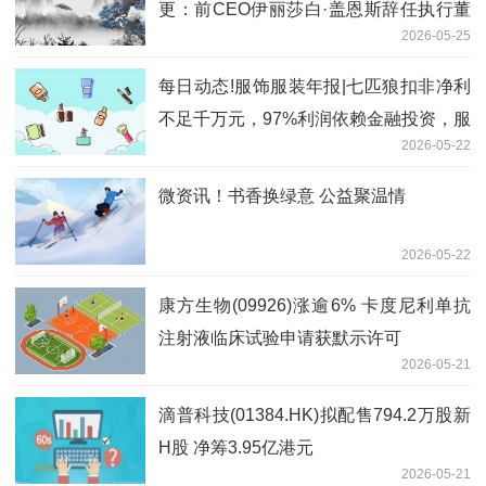
更：前CEO伊丽莎白·盖恩斯辞任执行董
2026-05-25
事
每日动态!服饰服装年报|七匹狼扣非净利
不足千万元，97%利润依赖金融投资，服
2026-05-22
装主业空心化
微资讯！书香换绿意 公益聚温情
2026-05-22
康方生物(09926)涨逾6% 卡度尼利单抗
注射液临床试验申请获默示许可
2026-05-21
滴普科技(01384.HK)拟配售794.2万股新
H股 净筹3.95亿港元
2026-05-21