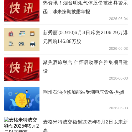
热资讯！烟台明炬气体股份被出具警示
函，涉未按期披露年报
2026-06-04
新秀丽(01910)6月3日斥资2106.29万港
元回购146.88万股
2026-06-03
聚焦酒旅融合 仁怀启动茅台雅集项目建
设
2026-06-03
荆州石油抢修加能站受潮电气设备-热点
2026-06-03
麦格米特成交额创2025年9月2日以来新
高