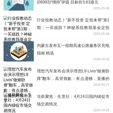
(06993)“增持”评级 目标价3.63港元
2026-05-08
行业投教动态丨“新手投资 定投来帮”第1
期：一买就跌？神秘系统教我基金定投
2026-05-08
热消息
内蒙古发布五一假期高速公路服务区充电
指南 精选
2026-04-30
理想汽车发布会演示理想L9 Livis“做俯卧
撑”翻车，高管致歉：有点遗憾，直播的
2026-04-27
时候补上了
当前聚焦：生意社：4月24日国内锑锭市
场交易情况
2026-04-24