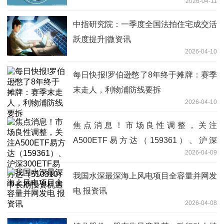
2026-04-11
中指研究院：一季度全国法拍住宅成交活
跃度提升|微资讯
2026-04-10
每日快报!罗伯逊憋了8年终于摊牌：赛季
末走人，利物浦防线要拆
2026-04-10
焦点消息！市场良性调整，关注
A500ETF易方达（159361）、沪深
2026-04-09
300ETF易方达（510310）中长期投资机
遇
我国水深最深海上风电项目全容量并网发
电 报资讯
2026-04-08