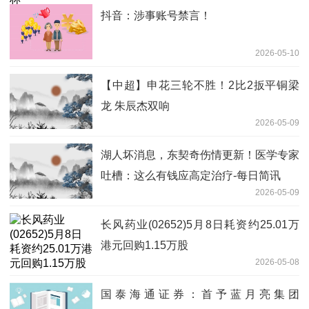
抖音：涉事账号禁言！
2026-05-10
【中超】申花三轮不胜！2比2扳平铜梁
龙 朱辰杰双响
2026-05-09
湖人坏消息，东契奇伤情更新！医学专家
吐槽：这么有钱应高定治疗-每日简讯
2026-05-09
长风药业(02652)5月8日耗资约25.01万
港元回购1.15万股
2026-05-08
国泰海通证券：首予蓝月亮集团