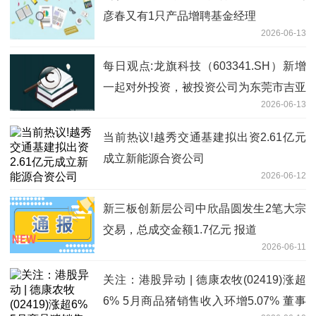
彦春又有1只产品增聘基金经理
2026-06-13
每日观点:龙旗科技（603341.SH）新增
一起对外投资，被投资公司为东莞市吉亚
2026-06-13
金属制品有限公司
当前热议!越秀交通基建拟出资2.61亿元
成立新能源合资公司
2026-06-12
新三板创新层公司中欣晶圆发生2笔大宗
交易，总成交金额1.7亿元 报道
2026-06-11
关注：港股异动 | 德康农牧(02419)涨超
6% 5月商品猪销售收入环增5.07% 董事