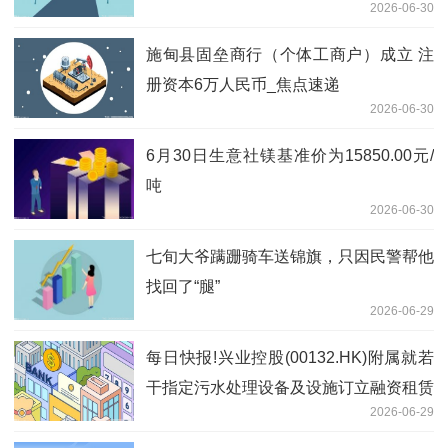
2026-06-30
递
施甸县固垒商行（个体工商户）成立 注
册资本6万人民币_焦点速递
2026-06-30
6月30日生意社镁基准价为15850.00元/
吨
2026-06-30
七旬大爷蹒跚骑车送锦旗，只因民警帮他
找回了“腿”
2026-06-29
每日快报!兴业控股(00132.HK)附属就若
干指定污水处理设备及设施订立融资租赁
2026-06-29
合约