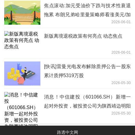
焦点滚动:加元受油价下跌与技术性衰退
拖累 布朗兄弟哈里曼策略师看涨美元/加
2026-06-01
元至1.3930
新版离境退税政策有何亮点 动态焦点
2026-06-01
[快讯]雷曼光电发布解除质押公告一股东
累计质押5319万股
2026-05-30
消息！中信建投（601066.SH）新增一
起对外投资，被投资公司为陕西靖边明阳
2026-05-30
新能源发电有限公司
路透中文网