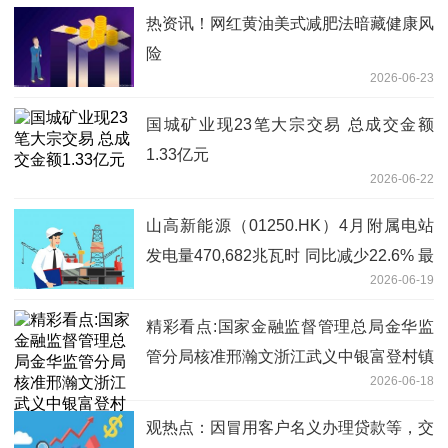
热资讯！网红黄油美式减肥法暗藏健康风
险
2026-06-23
国城矿业现23笔大宗交易 总成交金额
1.33亿元
2026-06-22
山高新能源（01250.HK）4月附属电站
发电量470,682兆瓦时 同比减少22.6% 最
2026-06-19
资讯
精彩看点:国家金融监督管理总局金华监
管分局核准邢瀚文浙江武义中银富登村镇
2026-06-18
银行副行长任职资格
观热点：因冒用客户名义办理贷款等，交