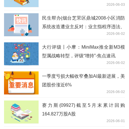
2026-06-03
民生帮办|烟台芝罘区鼎城2008小区消防
系统改造遭业主反对：业主指程序违法、
2026-06-02
资金不当，街道称系应急维修且手续齐全
看点
大行评级丨小摩：MiniMax推全新M3模
型属战略转型，评级“增持”-焦点速讯
2026-06-02
一季度亏损大幅收窄叠加AI最新进展，美
团股价涨近6%
2026-06-02
赛力斯(09927)截至5月末累计回购
164.827万股A股
2026-06-01