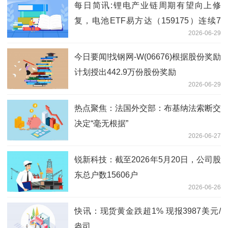
每日简讯:锂电产业链周期有望向上修
复，电池ETF易方达（159175）连续7
2026-06-29
日“吸金”合计2.5亿元
今日要闻!找钢网-W(06676)根据股份奖励
计划授出442.9万份股份奖励
2026-06-29
热点聚焦：法国外交部：布基纳法索断交
决定“毫无根据”
2026-06-27
锐新科技：截至2026年5月20日，公司股
东总户数15606户
2026-06-26
快讯：现货黄金跌超1% 现报3987美元/
盎司