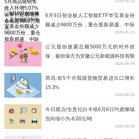
2026-06-10
长近期增持金额超6800万港元
6月9日创业板人工智能ETF华宝基金份
额减少9600万份，重仓股新易盛、中际
2026-06-10
旭创、天孚通信-天天资讯
公元股份披露总额5000万元的对外担
保，被担保方为安徽公元新能源科技有限
2026-06-09
公司|时讯
简讯:前5个月我国货物贸易进出口增长
15.3%
2026-06-09
今日观点!生意社白卡纸6月8日均差继续
负向缩小为-8.00元/吨
2026-06-08