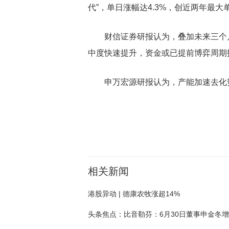
代”，单日涨幅达4.3%，创近两年最大
财信证券研报认为，叠加未来三个
中度快速提升，资金或已提前博弈周期
申万宏源研报认为，产能加速去化
关键词：
涨幅
涨超
农牧
板块
生猪
震荡
股价
相关新闻
港股异动 | 德康农牧涨超14%