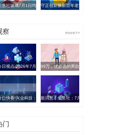
生意社玻璃7月1日均差为-0.07元/平方米 由负向缩小重新扩大
守正创新焕新百年老字号 每日速递
观察
more>>
今日视点:2026年7月2日滕州市农副产品物流中心有限公司价格行情
99万，优必选的男款机器人抵得上一套房-报资讯
今日快看!兴业科技：公司拟收购磷化铟资产过去三年都未能盈利
新消息丨生意社：7月1日昆明地区金属硅421#市
热门