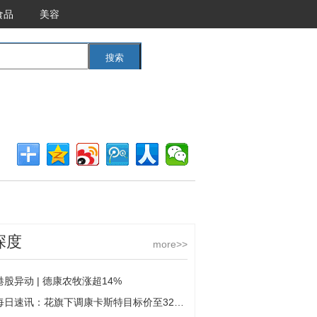
食品
美容
搜索
<<返回首页
深度
more>>
港股异动 | 德康农牧涨超14%
每日速讯：花旗下调康卡斯特目标价至32美元