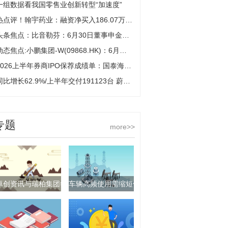
一组数据看我国零售业创新转型“加速度”
热点评！翰宇药业：融资净买入186.07万元，融资余额15.71亿元
头条焦点：比音勒芬：6月30日董事申金冬增持股份合计8.27万股
动态焦点:小鹏集团-W(09868.HK)：6月共交付新车40,126辆 第二季度累计交付量达103,295辆
2026上半年券商IPO保荐成绩单：国泰海通13单登顶 中金募资称王 滚动
同比增长62.9%/上半年交付191123台 蔚来公司6月交付40597台|看点
专题
more>>
卓创资讯与瑞柏集团签署战略合作协议
车辆高频使用需缩短保养周期吗？_聚焦