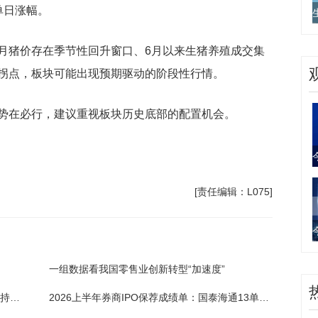
单日涨幅。
月猪价存在季节性回升窗口、6月以来生猪养殖成交集
拐点，板块可能出现预期驱动的阶段性行情。
势在必行，建议重视板块历史底部的配置机会。
[责任编辑：L075]
一组数据看我国零售业创新转型“加速度”
头条焦点：比音勒芬：6月30日董事申金冬增持股份合计8.27万股
2026上半年券商IPO保荐成绩单：国泰海通13单登顶 中金募资称王 滚动