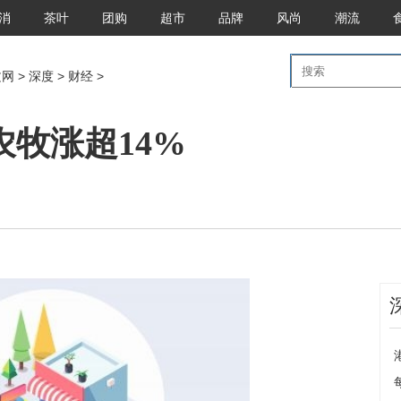
消
茶叶
团购
超市
品牌
风尚
潮流
文网
>
深度
>
财经
>
农牧涨超14%