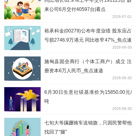
同比增长62.9%/上半年交付191123台 蔚
来公司6月交付40597台|看点
2026-07-01
裕承科金(00279)公布年度业绩 股东应占
亏损2746.9万港元 同比收窄47%_焦点速
2026-06-30
递
施甸县固垒商行（个体工商户）成立 注
册资本6万人民币_焦点速递
2026-06-30
6月30日生意社镁基准价为15850.00元/
吨
2026-06-30
七旬大爷蹒跚骑车送锦旗，只因民警帮他
找回了“腿”