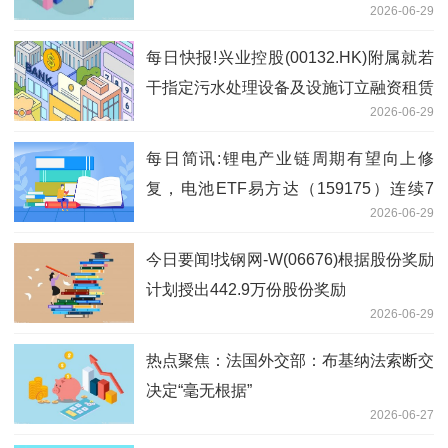
2026-06-29
每日快报!兴业控股(00132.HK)附属就若
干指定污水处理设备及设施订立融资租赁
2026-06-29
合约
每日简讯:锂电产业链周期有望向上修
复，电池ETF易方达（159175）连续7
2026-06-29
日“吸金”合计2.5亿元
今日要闻!找钢网-W(06676)根据股份奖励
计划授出442.9万份股份奖励
2026-06-29
热点聚焦：法国外交部：布基纳法索断交
决定“毫无根据”
2026-06-27