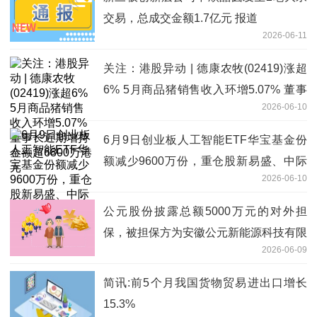
交易，总成交金额1.7亿元 报道
2026-06-11
关注：港股异动 | 德康农牧(02419)涨超
6% 5月商品猪销售收入环增5.07% 董事
2026-06-10
长近期增持金额超6800万港元
6月9日创业板人工智能ETF华宝基金份
额减少9600万份，重仓股新易盛、中际
2026-06-10
旭创、天孚通信-天天资讯
公元股份披露总额5000万元的对外担
保，被担保方为安徽公元新能源科技有限
2026-06-09
公司|时讯
简讯:前5个月我国货物贸易进出口增长
15.3%