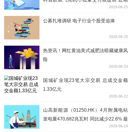
2026-06-25
股价回调创造买入窗口_今日讯
公募扎堆调研 电子行业个股受追捧
2026-06-25
热资讯！网红黄油美式减肥法暗藏健康风
险
2026-06-23
国城矿业现23笔大宗交易 总成交金额
1.33亿元
2026-06-22
山高新能源（01250.HK）4月附属电站
发电量470,682兆瓦时 同比减少22.6% 最
2026-06-19
资讯