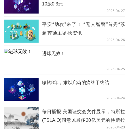
10派0.3元
2026-04-27
平安“助攻”来了！ “无人智警”首秀“苏
超”南通主场-快资讯
2026-04-26
进球无效！
2026-04-25
辗转8年，难以启齿的痛终于终结
2026-04-24
每日播报!美国证交会文件显示，特斯拉
(TSLA.O)同意以最多20亿美元的特斯拉
2026-04-23
普通股及股权激励收购一家人工智能硬件