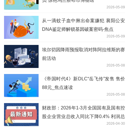
员”惊艳乌兰察布市博物馆
2026-05-09
从一滴蚊子血中揪出命案嫌犯 襄阳公安
DNA鉴定师解锁基因破案密码-焦点
2026-05-09
埃尔切因降雨预报取消对阵阿拉维斯的赛
前活动
2026-05-08
《帝国时代4》新DLC“岳飞传”发售 售价
88元_焦点速读
2026-05-08
财政部：2026年1-3月全国国有及国有控
股企业营业总收入同比下降0.4% 利润总
2026-04-30
额同比下降5.1%-新视野