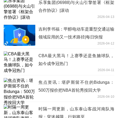
乐享集团(06988)与火山引擎签署《框架
合作协议》|滚动
2026-04-13
吉利李书福：甲醇电动车是重型交通运输
领域应用的又一技术路径|每日快报
2026-04-12
CBA最大黑马！上赛季还是鱼腩球队，
如今成争冠热门
2026-04-11
焦点资讯：堪萨斯留不住的Bidunga：
500万报价把NBA首轮秀按回大学
2026-04-10
时隔一周更新，山东泰山客战河南队海
报：穿迷越障，行则将至