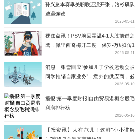
孙兴慜本赛季美职联还没开张，洛杉矶队
遭遇连败
2026-05-11
视焦点讯！PSV埃因霍温4-1大胜前进之
鹰，佩里西奇梅开二度，保罗-万纳1传1
2026-05-11
射
消息！张雪回应“参加儿子学校运动会被
同学推销自家业务”：意外的供应商，必
2026-05-10
须安排去考察
播报:第一季度财报|自由贸易港概念股毛
利润排行榜
2026-05-10
【报资讯】太有范儿！这群“小小讲解