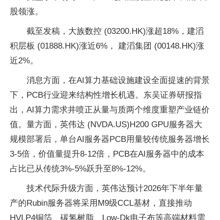
股领涨。
截至发稿，大族数控 (03200.HK)涨超18%，建滔
积层板 (01888.HK)涨近6%， 建滔集团 (00148.HK)涨
近2%。
消息方面，在AI算力基础设施建设全面提速的背景
下，PCB行业迎来结构性增长机遇。东吴证券研报指
出，AI算力需求井喷正从量与质两个维度重塑产业链价
值。量方面，英伟达 (NVDA.US)H200 GPU服务器大
规模部署后，单台AI服务器PCB用量较传统服务器增长
3-5倍，价值量提升8-12倍，PCB在AI服务器中的成本
占比已从传统3%-5%跃升至8%-12%。
技术代际升级方面，英伟达预计2026年下半年量
产的Rubin服务器将采用M9级CCL基材，直接推动
HVLP4铜箔、碳氢树脂、Low-Dk电子布等高端材料需