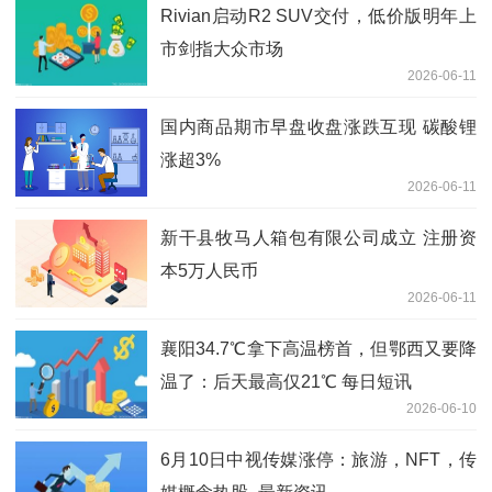
Rivian启动R2 SUV交付，低价版明年上
市剑指大众市场
2026-06-11
国内商品期市早盘收盘涨跌互现 碳酸锂
涨超3%
2026-06-11
新干县牧马人箱包有限公司成立 注册资
本5万人民币
2026-06-11
襄阳34.7℃拿下高温榜首，但鄂西又要降
温了：后天最高仅21℃ 每日短讯
2026-06-10
6月10日中视传媒涨停：旅游，NFT，传