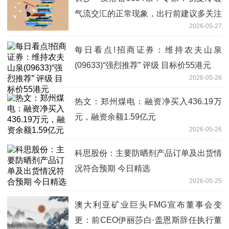
气流交汇的正常现象，出行前建议多关注
2026-05-27
预报
每日看点!招商证券：维持农夫山泉
(09633)“强烈推荐” 评级 目标价55港元
2026-05-26
热文：郑州煤电：融资净买入436.19万
元，融资余额1.59亿元
2026-05-26
科思股份：主要防晒剂产品订单及出货情
况符合预期 今日精选
2026-05-25
澳大利亚矿业巨头FMG宣布董事会变
更：前CEO伊丽莎白·盖恩斯辞任执行董