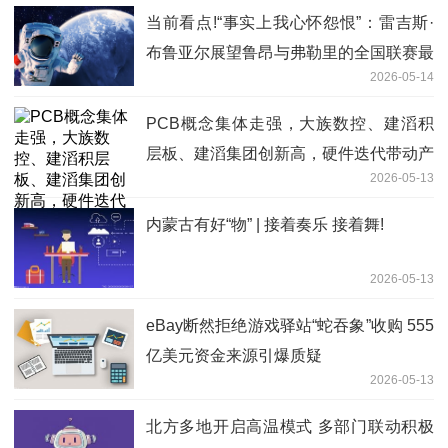
当前看点!“事实上我心怀怨恨”：雷吉斯·
布鲁亚尔展望鲁昂与弗勒里的全国联赛最
2026-05-14
后一战
PCB概念集体走强，大族数控、建滔积
层板、建滔集团创新高，硬件迭代带动产
2026-05-13
品增量需求-今日观点
内蒙古有好“物” | 接着奏乐 接着舞!
2026-05-13
eBay断然拒绝游戏驿站“蛇吞象”收购 555
亿美元资金来源引爆质疑
2026-05-13
北方多地开启高温模式 多部门联动积极