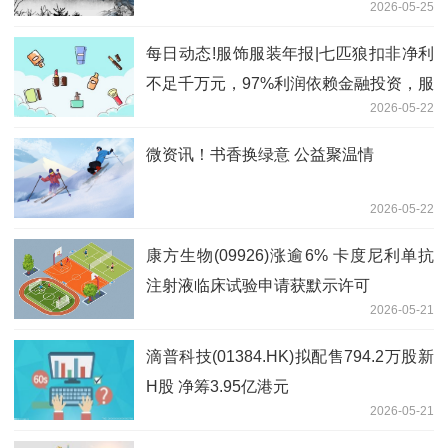
2026-05-25
事
每日动态!服饰服装年报|七匹狼扣非净利
不足千万元，97%利润依赖金融投资，服
2026-05-22
装主业空心化
微资讯！书香换绿意 公益聚温情
2026-05-22
康方生物(09926)涨逾6% 卡度尼利单抗
注射液临床试验申请获默示许可
2026-05-21
滴普科技(01384.HK)拟配售794.2万股新
H股 净筹3.95亿港元
2026-05-21