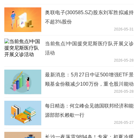
奥联电子(300585.SZ)股东刘军胜拟减持
不超3%股份
2026-05-31
当前焦点!中国援突尼斯医疗队开展义诊
活动
2026-05-28
最新消息：5月27日中证500增强ETF景
顺基金份额减少100万份，重仓股川能动
2026-05-28
力、贵阳银行、梅花生物
每日精选：何立峰会见德国联邦经济和能
源部部长赖歇一行
2026-05-27
长沙一夜落雷9894条！专家：初夏冷暖