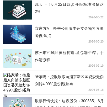
观天下！6月22日煤炭开采板块涨幅达
2%
2026-06-22
京东方A：未来公司资本开支金额将逐渐
降低 焦点
2026-06-20
苏州市相城区黄桥街道:童包端午粽，手
作清凉糕
2026-06-19
陆家嘴：控股股东向浦东新区国资委无偿
划转4.99%股份|观热点
2026-06-18
股票行情快报：迪森股份（300335）6月