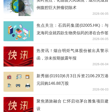
实时焦点：化德县人民医院：成功完成首
例腹腔巨大肿瘤切除术
2026-06-05
焦点关注：石四药集团(02005.HK)：与
龙海药业就四款生物类似药的潜在合作签
2026-06-05
订意向书
热资讯！烟台明炬气体股份被出具警示
函，涉未按期披露年报
2026-06-04
新秀丽(01910)6月3日斥资2106.29万港
元回购146.88万股
2026-06-03
聚焦酒旅融合 仁怀启动茅台雅集项目建
设