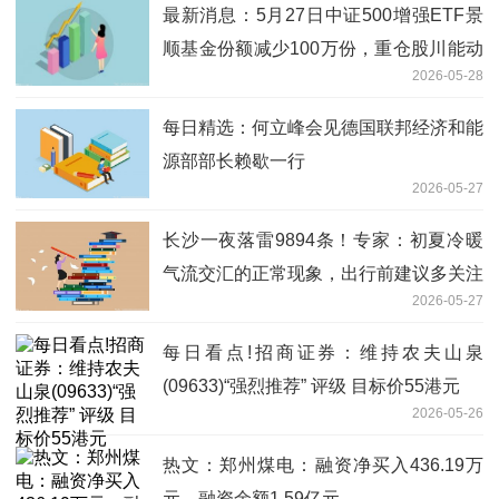
最新消息：5月27日中证500增强ETF景
顺基金份额减少100万份，重仓股川能动
2026-05-28
力、贵阳银行、梅花生物
每日精选：何立峰会见德国联邦经济和能
源部部长赖歇一行
2026-05-27
长沙一夜落雷9894条！专家：初夏冷暖
气流交汇的正常现象，出行前建议多关注
2026-05-27
预报
每日看点!招商证券：维持农夫山泉
(09633)“强烈推荐” 评级 目标价55港元
2026-05-26
热文：郑州煤电：融资净买入436.19万
元，融资余额1.59亿元