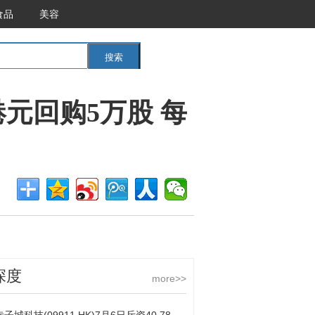
食品
美容
搜索
<<返回首页
万港元回购5万股 每
深度
more>>