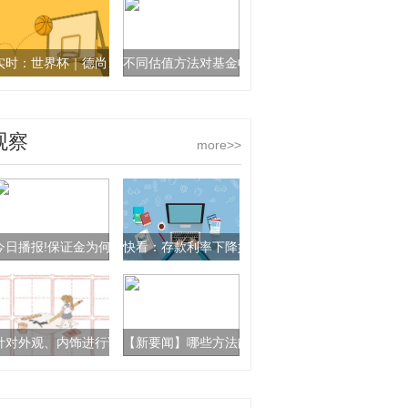
实时：世界杯｜德尚、姆巴佩质疑巴拉圭队侵略性
不同估值方法对基金收益有何影响？
观察
more>>
今日播报!保证金为何需要交易决策更关键？
快看：存款利率下降如何优化理财策略？
针对外观、内饰进行调整 雷克萨斯UX300h“Shining Essence”官图_今日
【新要闻】哪些方法能降低套期保值的基差风险？