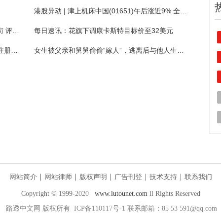
港股异动 | 津上机床中国(01651)午后涨近9% 全年纯利同比增近四成 公司已成功切入光模块供应
“摸黑前行”的SpaceX投资者将目光投向华尔街 评判天价估值背后的逻辑_信息
每日速讯：花旗下调康卡斯特目标价至32美元
快资讯：南通源聚新材料科技有限公司成立 注册资本500万人民币
女生被父亲和舅舅偷偷“嫁人”，逃离后与他人生娃被判重婚罪：二审改判缓刑 热文
网站简介
网站律师
版权声明
广告刊登
技术支持
联系我们
Copyright © 1999-
2020
www.lutounet.com
ll Rights Reserved
路透中文网
版权所有 ICP备110117号-1 联系邮箱：85 53 591@qq.com