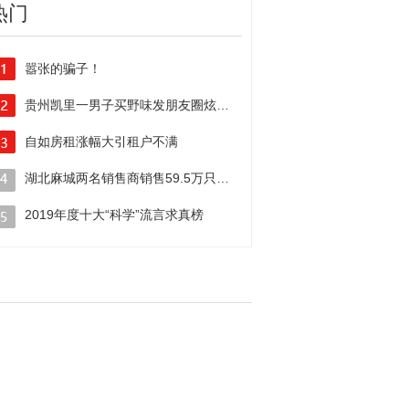
热门
嚣张的骗子！
电信诈骗黑手伸向线上新学期
贵州凯里一男子买野味发朋友圈炫耀被行政拘留
自如房租涨幅大引租户不满
二房东”吃相真难看！
湖北麻城两名销售商销售59.5万只伪劣口罩牟暴利被警方抓获
2019年度十大“科学”流言求真榜
你曾中枪几个？