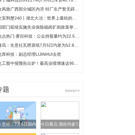
赤子城科技(09911.HK)7月6日斥资40.78万港元回购5万股 每日动态
台风致广西部分城区内涝 锌厂生产暂无碍 今日热搜
文安荆楚240丨湖北大冶：世界上最轻的气体，如何被“关”进废弃矿洞里？
四部门延续实施失业保险稳岗扩岗政策举措-焦点热议
焦点热门:赛目科技：公众持股量约为22.58%
速讯：生意社瓦楞原纸7月5日均差为52.80元/吨 由正向扩大转为缩小
光库科技：副总经理LIJINHUI去世
化工股中报预告出炉！最高业绩增速达952%，这些个股业绩也“预喜” 每日看点
专题
more>>
生意社：7月6日国内镨钕系稀土价格走低
今日看点:酒价内参7月6日价格发布：精品茅台下跌