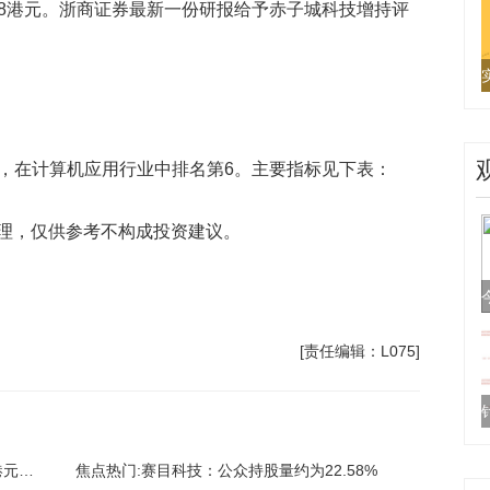
.58港元。浙商证券最新一份研报给予赤子城科技增持评
港元，在计算机应用行业中排名第6。主要指标见下表：
理，仅供参考不构成投资建议。
[责任编辑：L075]
赤子城科技(09911.HK)7月6日斥资40.78万港元回购5万股 每日动态
焦点热门:赛目科技：公众持股量约为22.58%