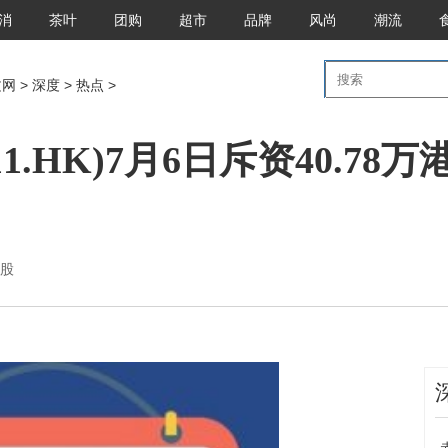
消
茶叶
团购
超市
品牌
风尚
潮流
文网
>
深度
>
热点
>
1.HK)7月6日斥资40.78
港美股